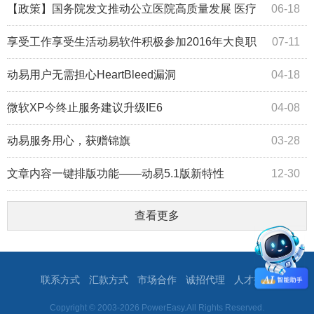
【政策】国务院发文推动公立医院高质量发展 医疗
06-18
信息化将提速
享受工作享受生活动易软件积极参加2016年大良职
07-11
工体育节
动易用户无需担心HeartBleed漏洞
04-18
微软XP今终止服务建议升级IE6
04-08
动易服务用心，获赠锦旗
03-28
文章内容一键排版功能——动易5.1版新特性
12-30
查看更多
联系方式
汇款方式
市场合作
诚招代理
人才招聘
Copyright © 2003-2026 PowerEasy.All Rights Reserved.