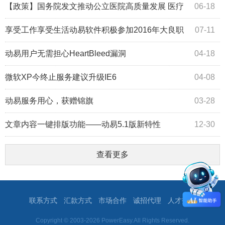
【政策】国务院发文推动公立医院高质量发展 医疗
06-18
信息化将提速
享受工作享受生活动易软件积极参加2016年大良职
07-11
工体育节
动易用户无需担心HeartBleed漏洞
04-18
微软XP今终止服务建议升级IE6
04-08
动易服务用心，获赠锦旗
03-28
文章内容一键排版功能——动易5.1版新特性
12-30
查看更多
联系方式
汇款方式
市场合作
诚招代理
人才招聘
Copyright © 2003-2026 PowerEasy.All Rights Reserved.