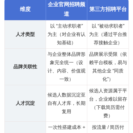
企业官网招聘频
维度
第三方招聘平台
道
以 “主动求职者”
以 “被动求职者”
人才类型
为主（对企业有认
为主（通过平台推
知基础）
荐接触企业）
与企业整体品牌形
品牌展示受限（依
象完全统一（设
赖平台模板，易与
品牌关联性
计、内容、价值观
其他企业 “同质
一致）
化”）
候选人资源属于平
候选人数据沉淀至
台，企业难以留存
人才沉淀
自有人才库，长期
（下载简历需付
复用
费）
一次性搭建成本 +
按流量 / 简历付