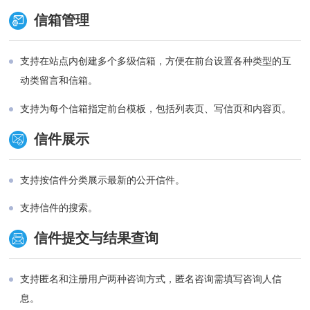
待办理、未公开、已公开、已逾期）的信件数量，以
信箱管理
管理员可以随时随地管理和回复信件。
方便管理员直观了解相关数据。
支持在站点内创建多个多级信箱，方便在前台设置各种类型的互
表格视图时，支持管理员自己设置表格列的显示/隐
动类留言和信箱。
藏，以解决分辨率过低时表格某些列的内容显示不全
的问题，或者分辨率过高时默认显示内容过少的问
支持为每个信箱指定前台模板，包括列表页、写信页和内容页。
题。
信件展示
支持按信件分类展示最新的公开信件。
支持信件的搜索。
信件提交与结果查询
支持匿名和注册用户两种咨询方式，匿名咨询需填写咨询人信
息。