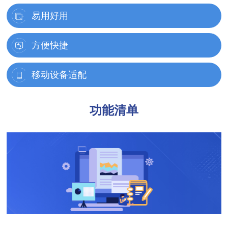
支持站点中可以增加多个多级信箱，便于再前台开设
易用好用
多种不同的互动类留言和信箱。
支持当分类下有待审核、待处理的信件时，在分类名
方便快捷
可以为每个信箱指定列表页，写信页，内容页的前台
称后显示红点提醒，以提醒管理员及时审核。
模板，从而可以让每个信箱的页面效果完全不同。可
支持当有新信件时及时通知管理员进行处理，通知方
移动设备适配
系统提供了“表格视图、卡片视图”两种不同的视图供
以指定管理员，从而满足“不同信箱由不同的人来负
式支持邮件、手机短信等。这样就可以让管理员及时
选择，每种视图都经过精心设计，根据不同的屏幕分
责处理信件”的管理需求。
支持在移动端（手机、平板、微信等）显示和填写信
来处理信件。
辨率做了优化设计，在各种分辨率下都有比较好的显
功能清单
与内容管理系统一样，支持信件模型，信件模型支持
件。
管理员登录后台时，首页会有相应的统计数据和冒泡
示效果。
扩展字段，扩展字段类型支持40+种类型。
后台的信件管理为使用手机进行管理的场景也做了适
提醒，以提醒管理员及时处理信件。
支持当屏幕分辨率较高（比如1920*1080及以上）
配和优化。
支持办理信件时从业务知识库中选取经典回复内容。
时，可以在管理列表页中打开/关闭“内容页窗格”，当
支持对办理好的信件推送到业务知识库功能。
打开内容页窗格时，可以直接在当前列表页中查看相
应的信件内容，从而不需要在列表页和信件内容页之
支持在内容页可以直接点击跳转到上一封/下一封信
间跳来跳去。
件。
支持在列表页上方显示各种审核状态（比如待审核、
移动设备适配与优化，让用户可以随时随地写信，让