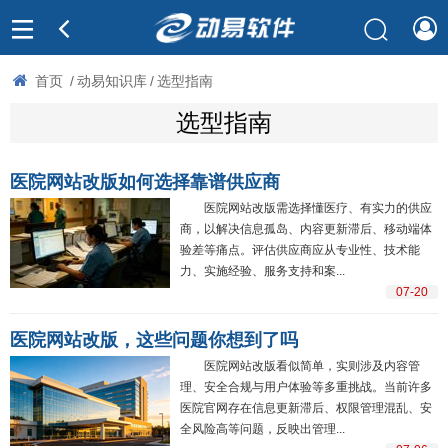
首页
/
动易知识库
/
选型指南
选型指南
医院网站改版如何选择靠谱供应商
医院网站改版需选择懂医疗、有实力的供应
商，以解决信息孤岛、内容更新滞后、移动端体
验差等痛点。评估供应商应从专业性、技术能
力、实施经验、服务支持和案...
07-20
医院网站改版，这些问题你想到了吗
医院网站改版看似简单，实则涉及内容管
理、安全合规与用户体验等多重挑战。当前许多
医院官网存在信息更新滞后、权限管理混乱、安
全风险高等问题，反映出管理...