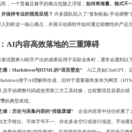
然而，一个普遍且棘手的痛点也随之浮现：
如何将海量、格式不
，并保持专业的视觉呈现？
许多团队陷入了“复制粘贴-手动调整
深入剖析这一核心痛点，并展示动易软件如何通过前瞻性的产品方
：AI内容高效落地的三重障碍
营者试图将AI助手产出的成果应用于实际业务时，通常会遇到以
痛：Markdown与HTML的“语言壁垒”
AI工具如ChatGPT
Markdown便于AI理解和生成，但对于需要最终发布为网页（
人员手动调整代码或使用第三方工具转换，过程繁琐且容易出错
脱节
的典型表现。
之难：历史与采集内容的“排版废墟”
企业内容库中往往积累了大
与文字错位、字体字号不一、存在多余空行或首行缩进。手动逐篇
。批量处理这些“排版废墟”，实现视觉风格的统一，是提升品牌