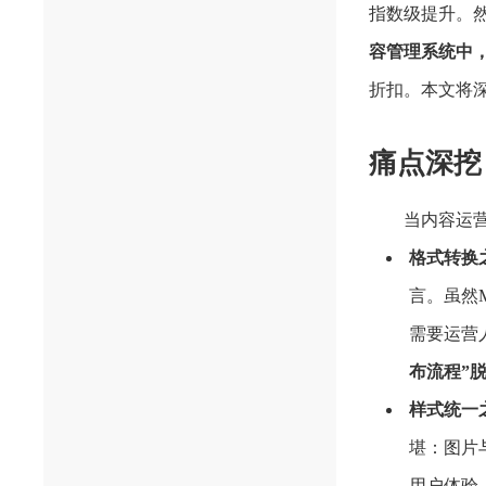
指数级提升。
容管理系统中
折扣。本文将
痛点深挖
当内容运
格式转换之
言。虽然
需要运营
布流程”
样式统一
堪：图片
用户体验