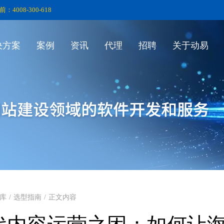
前：4008-300-618
决方案
案例
资讯
代理
招聘
关于动易
库
/
选型指南
/
正文内容