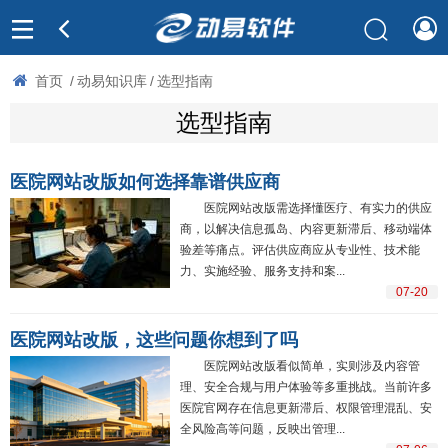
首页
/
动易知识库
/
选型指南
选型指南
医院网站改版如何选择靠谱供应商
医院网站改版需选择懂医疗、有实力的供应
商，以解决信息孤岛、内容更新滞后、移动端体
验差等痛点。评估供应商应从专业性、技术能
力、实施经验、服务支持和案...
07-20
医院网站改版，这些问题你想到了吗
医院网站改版看似简单，实则涉及内容管
理、安全合规与用户体验等多重挑战。当前许多
医院官网存在信息更新滞后、权限管理混乱、安
全风险高等问题，反映出管理...