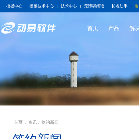
模板中心
|
模板技术中心
|
技术中心
|
无障碍阅读
|
长者助手
|
售
首页
产品
解
首页
/
资讯
/
签约新闻