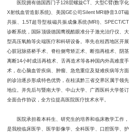
医院拥有德国西门子128层螺旋CT、大型C臂(数字化
X射线血管造影系统)、美国GE公司Silent MRI静音3.0T磁
共振、1.5T超导型核磁共振成像系统(MRI)、SPECT/CT
诊断系统，国际顶级德国鹰视酷眼准分子激光治疗仪、大
型高压氧舱等尖端医疗和科研设备。率先在桂西地区开展
心脏冠脉搭桥手术、脊柱侧弯矫正术、断指再植术、阴茎
离断14小时成活再植术、舌再造术等各种国内外高难度手
术，在心脑血管疾病、肿瘤、急危重症及疑难疾病等方面
的诊治逐步形成特色优势，在桂滇黔三省交界区属于领先
地位。并先后与暨南大学、中山大学、广西医科大学签订
全面合作协议，全方位提高医院医疗技术水平。
医院承担着本科生、研究生的培养和临床教学工作，
是我校临床医学、医学影像学、全科医学、口腔医学、护