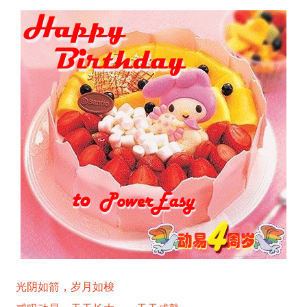
光阴如箭，岁月如梭