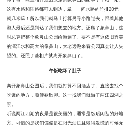
这有水路和陆路都可以到达，晕，一问水路的竹排20元，
就几米嘛！所以我们就马上打算另寻小路过去，跟着其他
游人最后还是到达了我们想去的地方。还爬了象鼻山，这
时总算把整个象鼻山公园给游遍了。要不是有这依旧秀美
的漓江水和高大的像鼻山，大老远跑来看公园真会让人失
望的。还照了些相片就离开象鼻山了。
午饭吃坏了肚子
离开象鼻山公园后，我们就打算不回酒店了。直接去找个
吃饭的地方，顺便歇歇脚。这一找我们就游了两江四湖之
景。
听说两江四湖的夜景是很美丽的，通常是饭后闲逛的好地
方。可惜的是我们偏偏是在阳光灿烂且饿得发慌的时候无