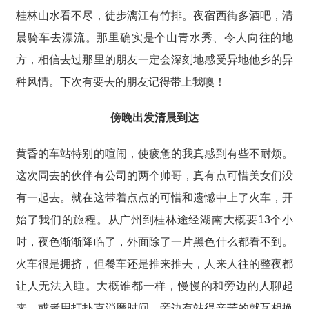
桂林山水看不尽，徒步漓江有竹排。夜宿西街多酒吧，清
晨骑车去漂流。那里确实是个山青水秀、令人向往的地
方，相信去过那里的朋友一定会深刻地感受异地他乡的异
种风情。下次有要去的朋友记得带上我噢！
傍晚出发清晨到达
黄昏的车站特别的喧闹，使疲惫的我真感到有些不耐烦。
这次同去的伙伴有公司的两个帅哥，真有点可惜美女们没
有一起去。就在这带着点点的可惜和遗憾中上了火车，开
始了我们的旅程。从广州到桂林途经湖南大概要13个小
时，夜色渐渐降临了，外面除了一片黑色什么都看不到。
火车很是拥挤，但餐车还是推来推去，人来人往的整夜都
让人无法入睡。大概谁都一样，慢慢的和旁边的人聊起
来，或者用打扑克消磨时间，旁边有站得辛苦的就互相换