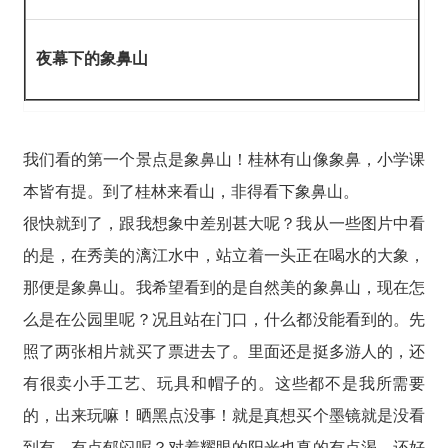
夜幕下的象鼻山
我们看的第一个景点是象鼻山！桂林有山像象鼻，小学课
本皆有提。到了桂林来看山，非得看下象鼻山。
很快就到了，跟我想象中差别甚大呢？我从一些图片中看
的是，在秀美的漓江水中，站立着一头正在喝水的大象，
那便是象鼻山。我希望看到的是自然美的象鼻山，现在怎
么是在公园里呢？况且站在门口，什么都没能看到的。先
照了两张相片就买了票进去了。里面还是挺多游人的，还
有很卖小手工艺、玩具和帽子的。这些都不是我所需要
的，出来玩嘛！晒黑点没事！就是真想买个墨镜就是没看
到有，有点郁闷呢？对着耀眼的阳光也真的有点渴，还好