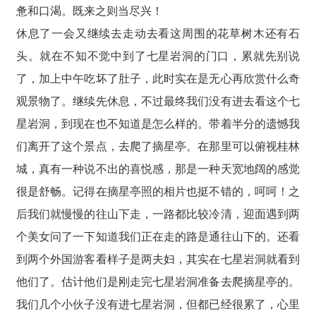
惫和口渴。既来之则当尽兴！
休息了一会又继续去走动去看这周围的花草树木还有石
头。就在不知不觉中到了七星岩洞的门口，累就先别说
了，加上中午吃坏了肚子，此时实在是无心再欣赏什么奇
观景物了。继续先休息，不过最终我们没有进去看这个七
星岩洞，到现在也不知道是怎么样的。带着半分的遗憾我
们离开了这个景点，去爬了摘星亭。在那里可以俯视桂林
城，真有一种说不出的喜悦感，那是一种天宽地阔的感觉
很是舒畅。记得在摘星亭照的相片也挺不错的，呵呵！之
后我们就慢慢的往山下走，一路都比较冷清，迎面遇到两
个美女问了一下知道我们正在走的路是通往山下的。还看
到两个外国游客看样子是两夫妇，其实在七星岩洞就看到
他们了。估计他们是刚走完七星岩洞准备去爬摘星亭的。
我们几个小伙子没有进七星岩洞，但都已经很累了，心里