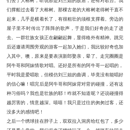
们去了大榕树，听说那是刘三姐的故居，还有对歌台。我
们撑船过去看了大榕树。那棵古老的大榕树老得树干直不
起来，几乎是横着长了，有很粗壮的须根支撑着。旁边的
屋子里不时传出了阵阵的歌声，于是我们好奇的走了进
去。一群壮族女孩正在翩翩起舞，显得格外有精神。跳完
后还邀请周围旁观的游客一起加入她们，我比较好奇也加
入其中。噢，原来是要表演新郎娶亲，晕了。走完圈圈是
阿牛哥和阿妹情歌对唱。还好是所有的阿牛哥一起唱的，
平时我是爱唱歌，但模仿刘三姐的曲调，毕竟没有能唱好
的信心嘛！唱完后是阿牛哥和阿妹背对背的碰撞，还有这
种习俗吗？我也是壮族的耶！咋就不知道呢？还说碰撞得
越厉害的，情意越深。嘻嘻！我只是过往的匆匆过客，还
没多大的感情吧！
之后一个绣球挂在脖子上，双双拉入洞房给红包了，多少