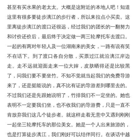
甚至有买水果的老太太。大概是这附近的本地人吧！知道
这里有很多要徒步漓江的步行者，所以来拉点小买卖。这
里离徒步漓江的渡口还很远，经过我们的团长的一翻努力
和讨价还价后，最后终于决定做一两三轮摩托车去渡口。
一起的有两对年轻人及一位湖南来的美女，一路有说有笑
不在话下。到了渡口各自分散，买票过江就沿漓江岸边
走。走不远就迎面走来一位大婶，皮肤晒得还是比较黑
了，问我们要不要坐竹。不知不觉就当起我们的免费导游
来了，还是挺能说的，真不比有证的导游差到哪里去的。
不过我们还是先跟她说明了，竹排我们不一定坐的。她也
表明不一定要我们坐，也不收我们的导游费，只是一直不
肯放弃我们这几个徒步者。就这样走着无意中又遇到刚刚
一起坐三轮摩托车的那位美女。她是一个人出来旅游的，
也是打算徒步漓江，我们刚好可以结伴同行。在谈话中越