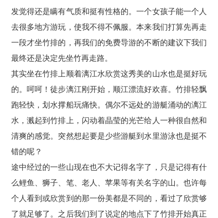
发觉得还是瞒有气质和挺有性格的。一个女孩子能一个人
去很多地方游玩，使我不得不佩服。本来我们打算先再走
一段才坐竹排的，再我们的免费导游的不断的建议下我们
最终还是决定先坐竹再走路。
其实坐在竹排上顺着漓江水欣赏这秀美的山水也是挺好玩
的。呵呵！徒步漓江刚开始，顺江漂流好欢喜。竹排轻飘
跑轻快，划水撑船玩痛快。偶尔不远处的游艇涌动的漓江
水，溅起到竹排上，闪动着晶莹的光芒给人一种很自然和
清爽的感觉。突然想起要是少些游艇到水里游泳也是挺不
错的呢？
途中经过的一些山现在也不大记得名字了，只是记得有什
么鲤鱼、狮子、笔、老人、苹果等有关名字的山。也许每
个人看到或欣赏到的那一份美都是不同的，看过了欣赏够
了就足够了。之后我们到了说定的地点下了竹排开始真正