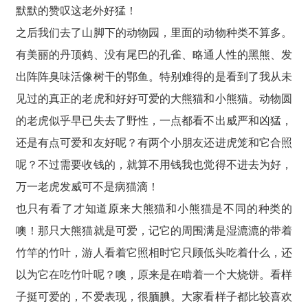
默默的赞叹这老外好猛！
之后我们去了山脚下的动物园，里面的动物种类不算多。
有美丽的丹顶鹤、没有尾巴的孔雀、略通人性的黑熊、发
出阵阵臭味活像树干的鄂鱼。特别难得的是看到了我从未
见过的真正的老虎和好好可爱的大熊猫和小熊猫。动物圆
的老虎似乎早已失去了野性，一点都看不出威严和凶猛，
还是有点可爱和友好呢？有两个小朋友还进虎笼和它合照
呢？不过需要收钱的，就算不用钱我也觉得不进去为好，
万一老虎发威可不是病猫滴！
也只有看了才知道原来大熊猫和小熊猫是不同的种类的
噢！那只大熊猫就是可爱，记它的周围满是湿漉漉的带着
竹竿的竹叶，游人看着它照相时它只顾低头吃着什么，还
以为它在吃竹叶呢？噢，原来是在啃着一个大烧饼。看样
子挺可爱的，不爱表现，很腼腆。大家看样子都比较喜欢