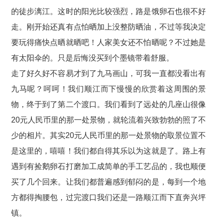
的徒步漓江。这时的阳光比较强烈，路是饿卵石也很不好
走。刚开始还真有点怕晒加上没整防晒油，不过等我决定
要玩得痛快点晒就晒吧！人家美女还不怕晒呢？不过她是
有太阳伞的。只是后悔没买到个墨镜带着舒服。
走了好久好不容易才到了九马画山，可我一直都没看出有
九马呢？呵呵！我们顺江而下慢慢的欣赏着这周围的景
物，终于到了第二个渡口。我们看到了远处的几座山很像
20元人民币里的那一处景物，就轮流着兴致勃勃的照了不
少的相片。其实20元人民币里的那一处景物的取景位置不
是这里的，嘻嘻！我们都自得其乐以为这就是了。路上有
遇到有捡鹅卵石打磨加工成简单的手工艺品的，我也顺便
买了几个回来。让我们都普遍感到郁闷的是，每到一个地
方都得掏腰包，过完渡口我们还是一路顺江而下直奔兴坪
镇。