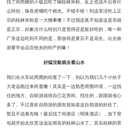
找了间简陋的小饭店吃了碗桂林米粉。反正也说不出有什
么特别，狼吞虎咽吃个精光。不错不错！到这里没吃上正
宗的桂林米粉是一大憾事噢！不过我还真不知道这是否就
是正宗，好象没什么特别只是觉得还是挺好吃的，唯一和
广东这边吃到不同的是，那放得是黄豆不是花生。出去旅
游要学会品尝他乡的特产的嘛！
好猛没歇就去看山水
我们在火车站周围的街逛了一下，别以为我们几个小伙子
大老远跑过来闲逛噢！其实是一边熟悉周围环境，一边找
住的地方。自助游就得自己定房间、找住的，跟团就省心
多了。不过喜欢自助游的朋友就知道这自助游的好处了。
暂且不说着先咯！最后找了间酒店（明珠酒店），放下背
包就开始去欣赏这远近闻名的桂林山水了。其实桂林的景