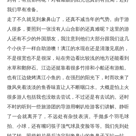
我们早有准备。
走了不久就见到象鼻山了，还真不减当年的气势。由于游
人很多，要照到一张没有人山合影的还真难呢？这里的游
人还有不少的外国朋友，我注意到他们大部分跟我们这几
个小伙子一样自助游噢！漓江的水现在还是清澈见底的，
不是很宽也不是很深，站在旁边看比较浅的地方还能看到
水草和鹅卵石。江边还挺靠着很多竹排和小船还有游船。
也有江边烧烤漓江小鱼的，在强烈的阳光下，时而吹来了
微风夹着淡淡的鱼香味直让人不断咽口水。大概是怕上火
很多游人包括我也没敢去尝试，不过还是有去试的。还时
不时的听到一些旅游团的导游用喇叭给游客们讲解。静听
了一会就离开了，不远处有杂技表演。手抛多个羽毛球
拍、小球，还有嘴叼筷子顶气球及变脸等等。我们先到处
转了转，照些相片最后决定到象鼻山的象鼻子下站一站。