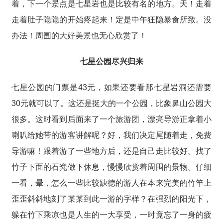
着，下一个景点是七星岩也是比较有名的地方。天！走着
走着肚子隐隐的开始疼起来！定是中午狂隐暴食所致。没
办法！周围的大好美景也无心欣赏了！
七星公园尽兴归来
七星公园的门票是43元，如果还要看那七星岩洞还需要
30元就可以了。这还是挺大的一个公园，比象鼻山公园大
很多。这时看到后面来了一个旅游团，漂亮导游正拿着小
喇叭给她带的游客讲解呢？好，我们决定尾随着走，免费
导游嘛！跟着游了一些地方后，还是自己走比较好。找了
竹子下面的石凳做下休息，慢慢欣赏着周围的景物。仔细
一看，晕，怎么一些比较缺德的游人在本来完美的竹竿上
歪歪斜斜地刻了某某到此一游的字样？在强烈的阳光下，
躲在竹下乘凉也是人生的一大享受，一时竟忘了一身的疲