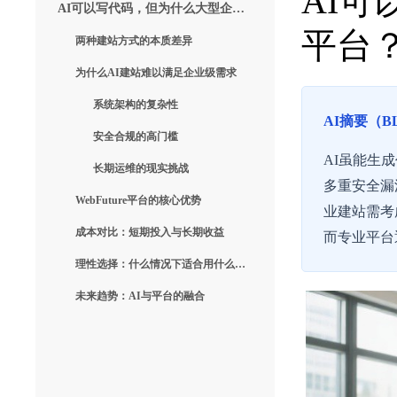
AI
AI可以写代码，但为什么大型企业仍然选择专业网站管理平台？
平台
两种建站方式的本质差异
为什么AI建站难以满足企业级需求
系统架构的复杂性
AI摘要（B
安全合规的高门槛
AI虽能生
长期运维的现实挑战
多重安全漏
WebFuture平台的核心优势
业建站需考
成本对比：短期投入与长期收益
而专业平台
理性选择：什么情况下适合用什么方案
未来趋势：AI与平台的融合