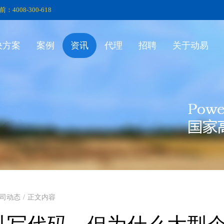
前：4008-300-618
决方案
案例
资讯
代理
招聘
关于动易
司动态
/
正文内容