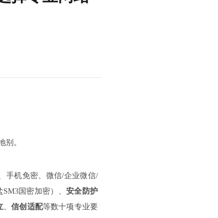
地别。
、手机免密、微信/企业微信/
SM3国密加密）、
安全防护
立
、
信创适配
等数十项专业要