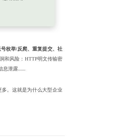
号枚举/反爬、重复提交、社
洞和风险：HTTP明文传输密
泄露......
更多。这就是为什么大型企业