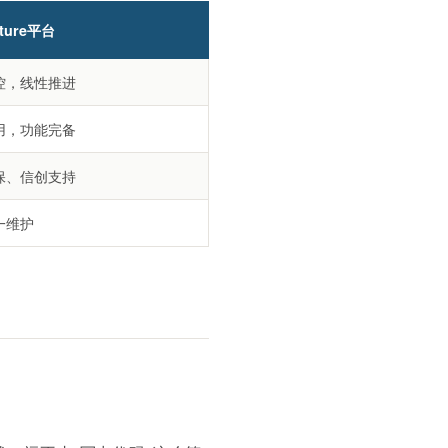
ture平台
控，线性推进
用，功能完备
保、信创支持
一维护