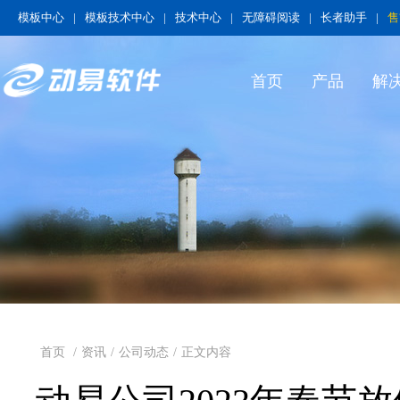
模板中心
|
模板技术中心
|
技术中心
|
无障碍阅读
|
长者助手
|
售
首页
产品
解
首页
/
资讯
/
公司动态
/
正文内容