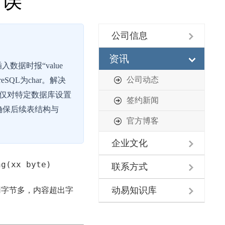
错误
公司信息
资讯
数据时报“value
公司动态
greSQL为char。解决
决；2）仅对特定数据库设置
签约新闻
确保后续表结构与
官方博客
企业文化
ng(xx byte)
联系方式
动易知识库
用字节多，内容超出字