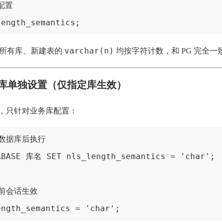
验配置
length_semantics;
varchar(n)
续所有库、新建表的
均按字符计数，和 PG 完全一
单库单独设置（仅指定库生效）
，只针对业务库配置：
标数据库后执行 
ABASE 库名 SET nls_length_semantics = 'char';
前会话生效

ength_semantics = 'char';