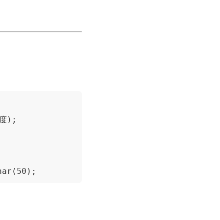
长度);
har(50);