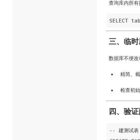
查询库内所有
SELECT ta
三、临时
数据库不便改
精简、截
检查初始
四、验证
-- 建测试表
