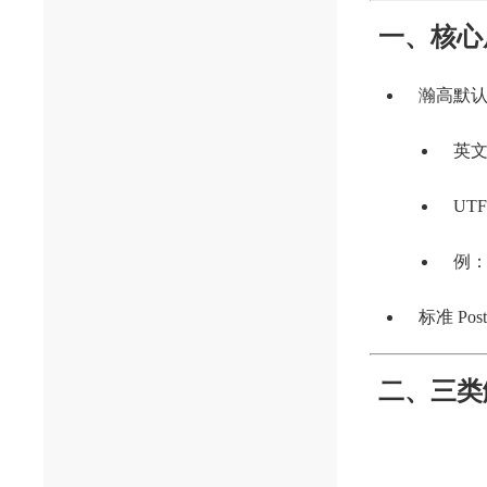
一、核心
瀚高默
英文
UTF
例
标准 P
二、三类