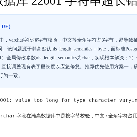
据库 22001 字符串超长
LUF）
，varchar字段按字节校验，中文等全角字符占3字节，易导致插入
”错误。该问题源于瀚高默认nls_length_semantics = byte，而标准Post
全局修改参数nls_length_semantics为char，实现根本解
）直接调整现有表字段长度以应急修复。推荐优先使用方案一，
SQL行为一致。
001: value too long for type character varyi
rchar
字段在瀚高数据库中是按字节校验，中文 / 全角字符占