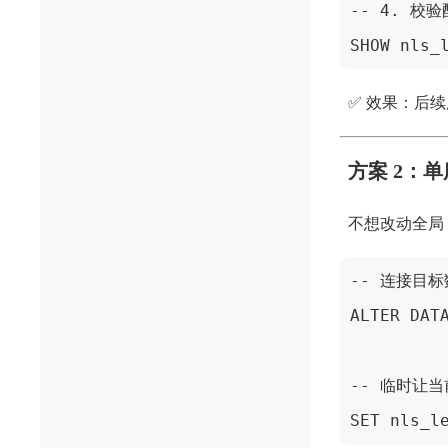
-- 4. 校
SHOW nls_
✅ 效果：后
方案 2：
不想改动全局
-- 连接目
ALTER DAT
-- 临时让当
SET nls_l