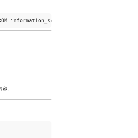
ROM information_schema.columns WHERE table_sc
内容。