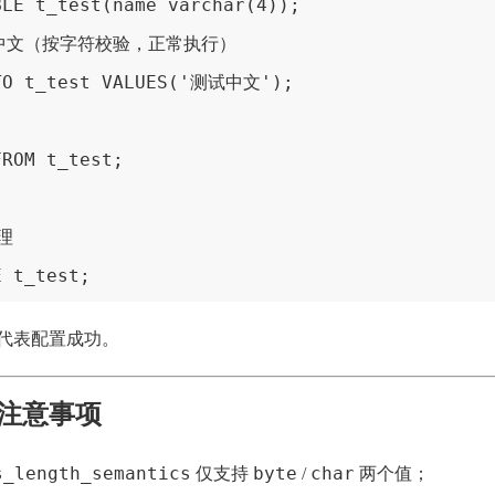
LE t_test(name varchar(4));

个中文（按字符校验，正常执行）

TO t_test VALUES('测试中文');

ROM t_test;



E t_test;
代表配置成功。
注意事项
s_length_semantics
byte
char
仅支持
/
两个值；