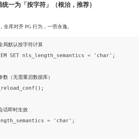
全局统一为「按字符」（根治，推荐）
，全库对齐 PG 行为，一劳永逸。
置全局默认按字符计算 
TEM SET nls_length_semantics = 'char'; 
载参数（无需重启数据库） 
_reload_conf();
前会话即时生效 
ength_semantics = 'char'; 