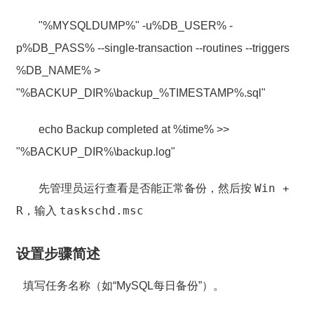
"%MYSQLDUMP%" -u%DB_USER% -
p%DB_PASS% --single-transaction --routines --triggers
%DB_NAME% >
"%BACKUP_DIR%\backup_%TIMESTAMP%.sql"
echo Backup completed at %time% >>
"%BACKUP_DIR%\backup.log"
Win +
先管理员运行查看是否能正常备份，然后
按
R
taskschd.msc
，输入
设置步骤简述
填写任务名称（如“MySQL每日备份”）。