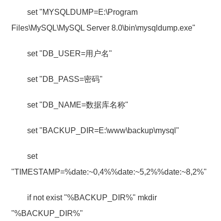
set "MYSQLDUMP=E:\Program
Files\MySQL\MySQL Server 8.0\bin\mysqldump.exe"
set "DB_USER=用户名"
set "DB_PASS=密码"
set "DB_NAME=数据库名称"
set "BACKUP_DIR=E:\www\backup\mysql"
set
"TIMESTAMP=%date:~0,4%%date:~5,2%%date:~8,2%"
if not exist "%BACKUP_DIR%" mkdir
"%BACKUP_DIR%"