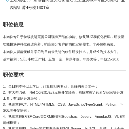
上班地址 : 广州市番禺区大石街道石北工业路684号巨大创意产业
园智汇港4号楼1601室
职位信息
本岗位专注于持续改进完善公司现有产品的功能、修复BUG和优化代码，研发新
功能模块并持续改进完善，响应部分客户的功能定制需求。非外包型岗位。
本岗位人员能接触并学习到目前最先进的软件研发技术，并成长为技术大牛。
基本福利：5天8小时工作制、五险一金、带薪年假、年终奖等，年薪15-20万
职位要求
1、全日制本科以上学历，计算机相关专业，良好的英语水平；

2、有大型.Net、.Net Core或Java应用开发经验，熟练掌握Visual Studio等开发
工具，有团队开发经验；

3、熟练掌握C#、HTML4/HTML5、CSS、JavaScript/TypeScript、Python、T-
SQL等开发语言；

4、熟练掌握EF/EF Core等ORM框架和Bootstrap、Jquery、AngularJS、VUE等
前端框架；

5、熟练掌握IIS、Nginx等应用服务器和SQL Server、MySQL、达梦、人大金仓