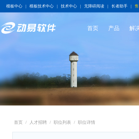
模板中心
|
模板技术中心
|
技术中心
|
无障碍阅读
|
长者助手
|
售
首页
产品
解
首页
/
人才招聘
/
职位列表
/
职位详情