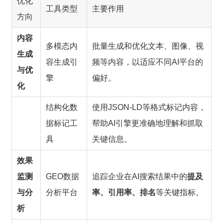
优化
工具类型
主要作用
方向
内容
多模态内
批量生成和优化文本、图像、视
生成
容生成引
频等内容，以适应不同AI平台的
与优
擎
偏好。
化
结构化数
使用JSON-LD等格式标记内容，
据标记工
帮助AI引擎更准确地理解和抓取
具
关键信息。
效果
监测
GEO数据
追踪企业在AI搜索结果中的
提及
与分
分析平台
率、引用率、排名
等关键指标。
析